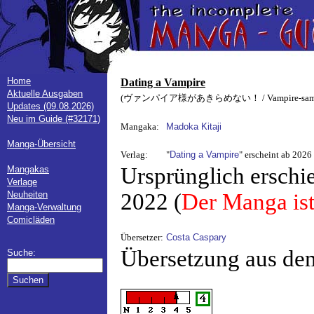
Home
Dating a Vampire
Aktuelle Ausgaben
(ヴァンパイア様があきらめない！ / Vampire-sama ga
Updates (09.08.2026)
Neu im Guide (#32171)
Mangaka:
Madoka Kitaji
Manga-Übersicht
Verlag:
"
Dating a Vampire
" erscheint ab 2026
Ursprünglich erschi
Mangakas
Verlage
Neuheiten
2022 (
Der Manga ist
Manga-Verwaltung
Comicläden
Übersetzer:
Costa Caspary
Übersetzung aus de
Suche: