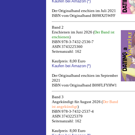
Kaufen bei Amazon
(*)
Der Originalband erschien im Juli 2021
ISBN vom Originalband B098XJ5WFF
Band 2
Erschienen im Juni 2026 (
Der Band ist
erschienen
)
ISBN 978-3-7432-2536-7
ASIN 3743225360
Seitenanzahl: 162
Kaufpreis: 8,00 Euro
Kaufen bei Amazon
(*)
Der Originalband erschien im September
2021
ISBN vom Originalband B09FLFYHW1
Band 3
Angekündigt für August 2026 (
Der Band
ist angekündigt
)
ISBN 978-3-7432-2537-4
ASIN 3743225379
Seitenanzahl: 162
Kaufpreis: 8,00 Euro