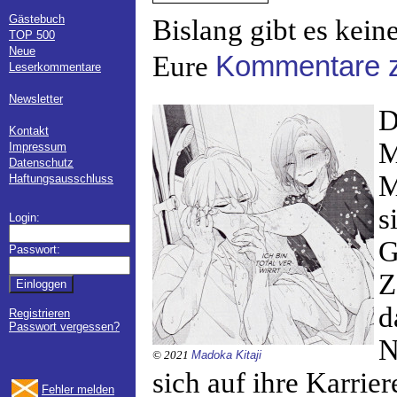
Gästebuch
Bislang gibt es kein
TOP 500
Neue
Eure
Kommentare z
Leserkommentare
Newsletter
D
Kontakt
M
Impressum
Datenschutz
M
Haftungsausschluss
s
Login:
G
Passwort:
Z
d
Registrieren
Passwort vergessen?
N
© 2021
Madoka Kitaji
sich auf ihre Karrier
Fehler melden