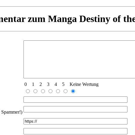
entar zum Manga Destiny of th
0
1
2
3
4
5
Keine Wertung
für Spammer!)