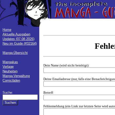
Home
Aktuelle Ausgaben
Updates (07.08.2026)
Fehl
Neu im Guide (#32164)
Manga-Übersicht
Mangakas
Dein Name (wird nicht benötigt):
Verlage
Neuheiten
Manga-Verwaltung
Deine Emailadresse (nur, falls eine Benachrichtig
Comicläden
Betreff:
Suche:
Fehlermeldung (ein Link zur letzten Seite wird aut