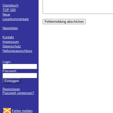
Gästebuch
TOP 500
Neue
Leserkommentare
Fehlermeldung abschicken
Newsletter
Kontakt
Impressum
Datenschutz
Haftungsausschluss
Login:
Passwort:
Registrieren
Passwort vergessen?
Fehler melden