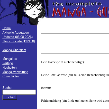
Home
Aktuelle Ausgaben
Updates (06.08.2026)
Neu im Guide (#32158)
Manga-Übersicht
Mangakas
Dein Name (wird nicht benötigt):
Verlage
Neuheiten
Manga-Verwaltung
Deine Emailadresse (nur, falls eine Benachrichtig
Comicläden
Betreff:
Suche:
Fehlermeldung (ein Link zur letzten Seite wird aut