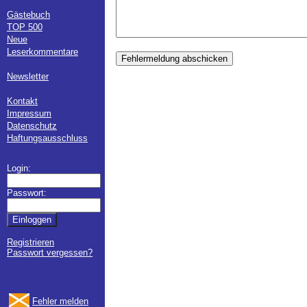
Gästebuch
TOP 500
Neue
Leserkommentare
Fehlermeldung abschicken
Newsletter
Kontakt
Impressum
Datenschutz
Haftungsausschluss
Login:
Passwort:
Registrieren
Passwort vergessen?
Fehler melden