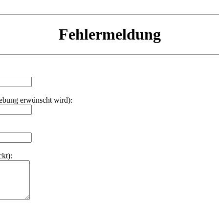
Fehlermeldung
hebung erwünscht wird):
kt):