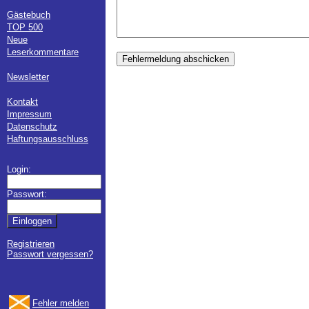
Gästebuch
TOP 500
Neue
Leserkommentare
Fehlermeldung abschicken
Newsletter
Kontakt
Impressum
Datenschutz
Haftungsausschluss
Login:
Passwort:
Registrieren
Passwort vergessen?
Fehler melden