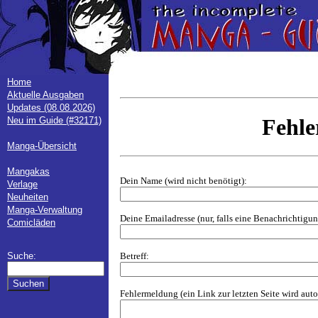
Home
Aktuelle Ausgaben
Updates (08.08.2026)
Fehl
Neu im Guide (#32171)
Manga-Übersicht
Mangakas
Dein Name (wird nicht benötigt):
Verlage
Neuheiten
Manga-Verwaltung
Deine Emailadresse (nur, falls eine Benachrichtig
Comicläden
Betreff:
Suche:
Fehlermeldung (ein Link zur letzten Seite wird aut