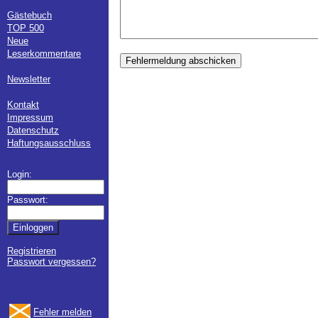
Gästebuch
TOP 500
Neue
Leserkommentare
Fehlermeldung abschicken
Newsletter
Kontakt
Impressum
Datenschutz
Haftungsausschluss
Login:
Passwort:
Registrieren
Passwort vergessen?
Fehler melden