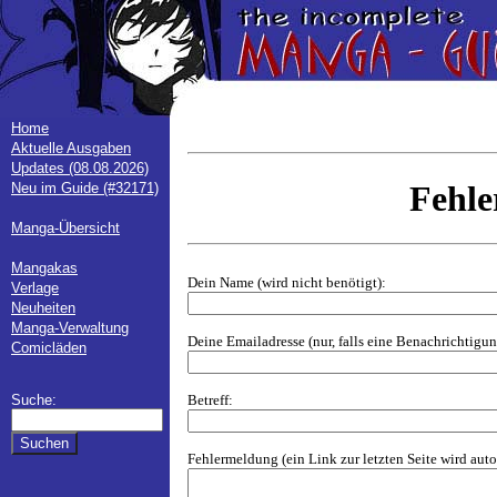
Home
Aktuelle Ausgaben
Updates (08.08.2026)
Fehl
Neu im Guide (#32171)
Manga-Übersicht
Mangakas
Dein Name (wird nicht benötigt):
Verlage
Neuheiten
Manga-Verwaltung
Deine Emailadresse (nur, falls eine Benachrichtig
Comicläden
Betreff:
Suche:
Fehlermeldung (ein Link zur letzten Seite wird aut