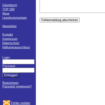
Gästebuch
TOP 500
Neue
Leserkommentare
Fehlermeldung abschicken
Newsletter
Kontakt
Impressum
Datenschutz
Haftungsausschluss
Login:
Passwort:
Registrieren
Passwort vergessen?
Fehler melden