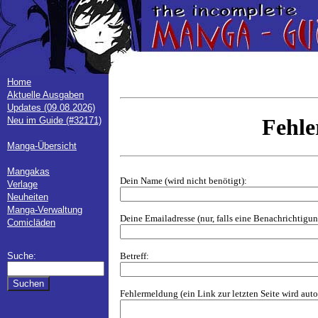
Home
Aktuelle Ausgaben
Updates (09.08.2026)
Fehl
Neu im Guide (#32171)
Manga-Übersicht
Mangakas
Dein Name (wird nicht benötigt):
Verlage
Neuheiten
Manga-Verwaltung
Deine Emailadresse (nur, falls eine Benachrichtig
Comicläden
Betreff:
Suche:
Fehlermeldung (ein Link zur letzten Seite wird aut