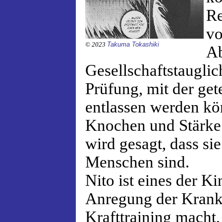
Re
vo
© 2023
Takuma Tokashiki
Ab
Gesellschaftstauglic
Prüfung, mit der get
entlassen werden kö
Knochen und Stärke 
wird gesagt, dass si
Menschen sind.
Nito ist eines der K
Anregung der Krank
Krafttraining macht, 