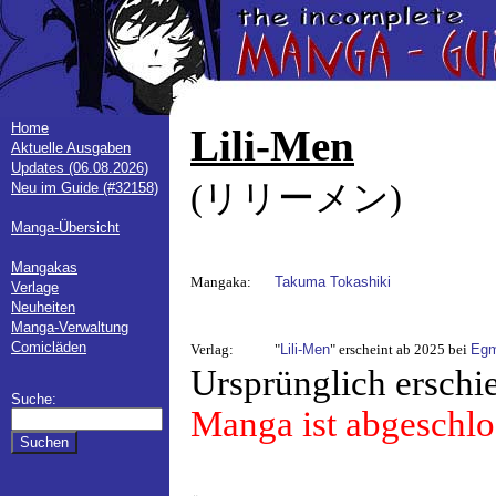
Home
Lili-Men
Aktuelle Ausgaben
Updates (06.08.2026)
(リリーメン)
Neu im Guide (#32158)
Manga-Übersicht
Mangakas
Mangaka:
Takuma Tokashiki
Verlage
Neuheiten
Manga-Verwaltung
Comicläden
Verlag:
"
Lili-Men
" erscheint ab 2025 bei
Egm
Ursprünglich erschi
Suche:
Manga ist abgeschlo