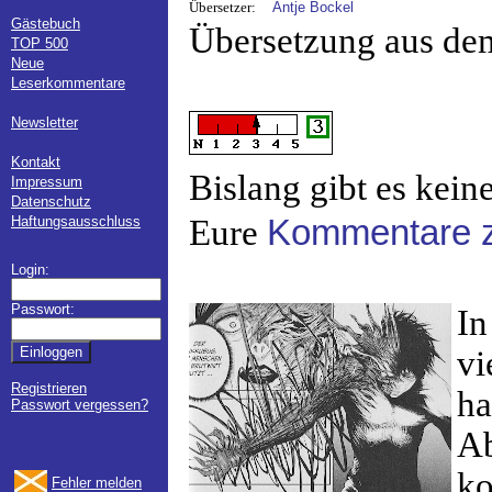
Übersetzer:
Antje Bockel
Gästebuch
Übersetzung aus de
TOP 500
Neue
Leserkommentare
Newsletter
Kontakt
Bislang gibt es kein
Impressum
Datenschutz
Haftungsausschluss
Eure
Kommentare zu
Login:
Passwort:
In
vi
Registrieren
ha
Passwort vergessen?
Ab
ko
Fehler melden