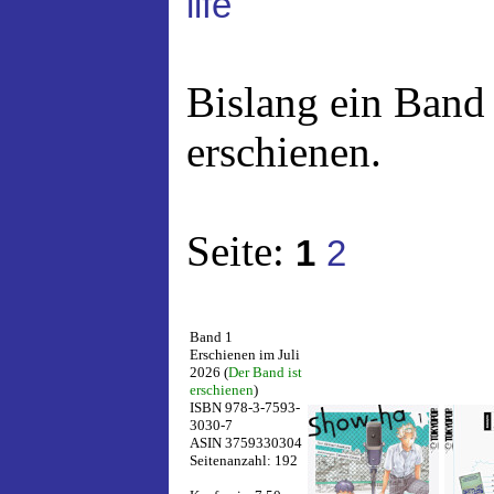
life
Bislang ein Band
erschienen.
Seite:
1
2
Band 1
Erschienen im Juli
2026 (
Der Band ist
erschienen
)
ISBN 978-3-7593-
3030-7
ASIN 3759330304
Seitenanzahl: 192