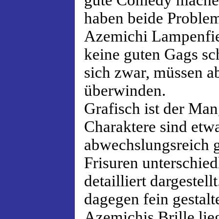
gute Comedy machen
haben beide Proble
Azemichi Lampenfie
keine guten Gags sc
sich zwar, müssen ab
überwinden.
Grafisch ist der Ma
Charaktere sind etw
abwechslungsreich ge
Frisuren unterschied
detailliert dargestell
dagegen fein gestalt
Azemichis Brille lie