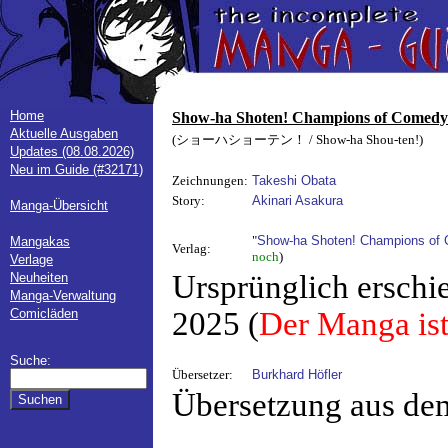
Home
Show-ha Shoten! Champions of Comedy
Aktuelle Ausgaben
(ショーハショーテン！ / Show-ha Shou-ten!)
Updates (08.08.2026)
Neu im Guide (#32171)
Zeichnungen:
Takeshi Obata
Story:
Akinari Asakura
Manga-Übersicht
"
Show-ha Shoten! Champions of
Mangakas
Verlag:
noch
)
Verlage
Ursprünglich erschi
Neuheiten
Manga-Verwaltung
Comicläden
2025 (
Der Manga ist
Suche:
Übersetzer:
Burkhard Höfler
Übersetzung aus de