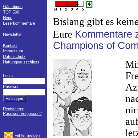
Gästebuch
TOP 500
Neue
Bislang gibt es kein
Leserkommentare
Eure
Kommentare z
Newsletter
Champions of Com
Kontakt
Impressum
Datenschutz
Mi
Haftungsausschluss
Fr
Login:
Az
Passwort:
na
nic
Registrieren
Passwort vergessen?
auf
let
Fehler melden