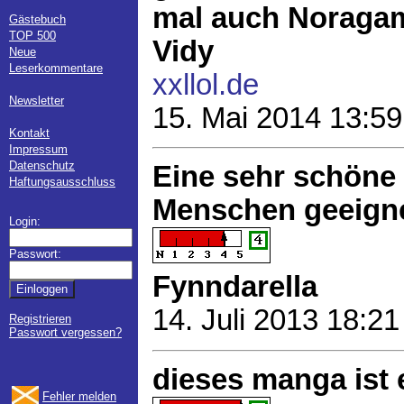
mal auch Noragam
Gästebuch
TOP 500
Vidy
Neue
Leserkommentare
xxllol.de
Newsletter
15. Mai 2014 13:59
Kontakt
Impressum
Datenschutz
Eine sehr schöne 
Haftungsausschluss
Menschen geeignet
Login:
Passwort:
Fynndarella
14. Juli 2013 18:21
Registrieren
Passwort vergessen?
dieses manga ist 
Fehler melden