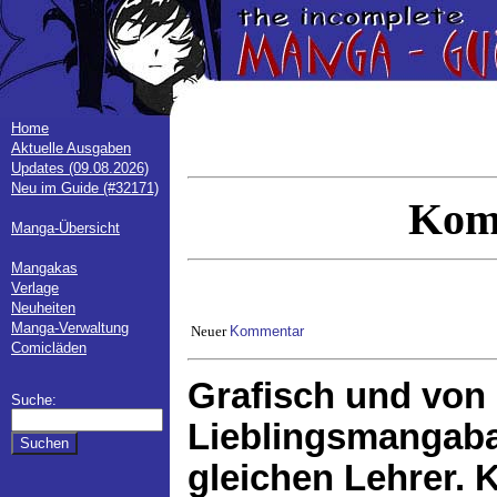
Home
Aktuelle Ausgaben
Updates (09.08.2026)
Neu im Guide (#32171)
Kom
Manga-Übersicht
Mangakas
Verlage
Neuheiten
Manga-Verwaltung
Neuer
Kommentar
Comicläden
Grafisch und von 
Suche:
Lieblingsmangaban
gleichen Lehrer. 