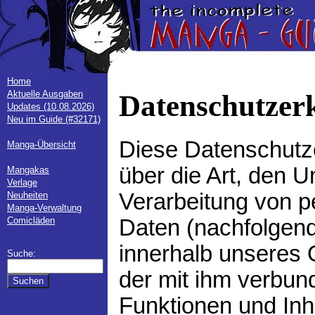
Home
Aktuelle Ausgaben
Datenschutzer
Updates (10.08.2026)
Neu im Guide (#32171)
Diese Datenschutze
Manga-Übersicht
über die Art, den 
Mangakas
Verlage
Verarbeitung von 
Neuheiten
Manga-Verwaltung
Daten (nachfolgend
Comicläden
innerhalb unseres
Suche:
der mit ihm verbu
Funktionen und Inh