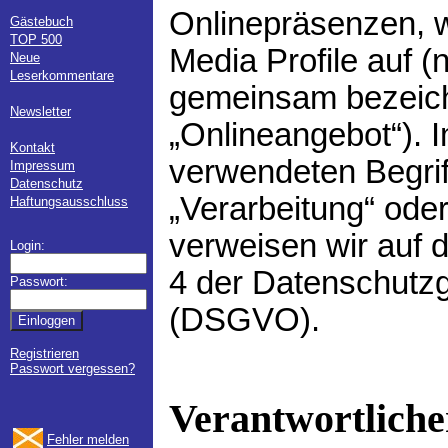
Onlinepräsenzen, w
Gästebuch
TOP 500
Media Profile auf (
Neue
Leserkommentare
gemeinsam bezeich
Newsletter
„Onlineangebot“). I
Kontakt
verwendeten Begriff
Impressum
Datenschutz
„Verarbeitung“ oder
Haftungsausschluss
verweisen wir auf d
Login:
4 der Datenschutz
Passwort:
(DSGVO).
Registrieren
Passwort vergessen?
Verantwortliche
Fehler melden