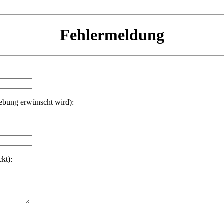
Fehlermeldung
hebung erwünscht wird):
kt):