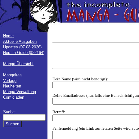
Home
Aktuelle Ausgaben
Updates (07.08.2026)
Neu im Guide (#32164)
Manga-Übersicht
Mangakas
Dein Name (wird nicht benötigt):
Verlage
Neuheiten
Manga-Verwaltung
Deine Emailadresse (nur, falls eine Benachrichtig
Comicläden
Betreff:
Suche:
Fehlermeldung (ein Link zur letzten Seite wird aut