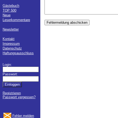
Gästebuch
TOP 500
Neue
Leserkommentare
Fehlermeldung abschicken
Newsletter
Kontakt
Impressum
Datenschutz
Haftungsausschluss
Login:
Passwort:
Registrieren
Passwort vergessen?
Fehler melden