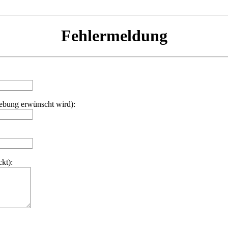
Fehlermeldung
hebung erwünscht wird):
kt):