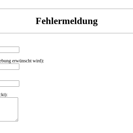
Fehlermeldung
hebung erwünscht wird):
kt):