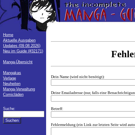
Home
Aktuelle Ausgaben
Updates (09.08.2026)
Fehl
Neu im Guide (#32171)
Manga-Übersicht
Mangakas
Dein Name (wird nicht benötigt):
Verlage
Neuheiten
Manga-Verwaltung
Deine Emailadresse (nur, falls eine Benachrichtig
Comicläden
Betreff:
Suche:
Fehlermeldung (ein Link zur letzten Seite wird aut