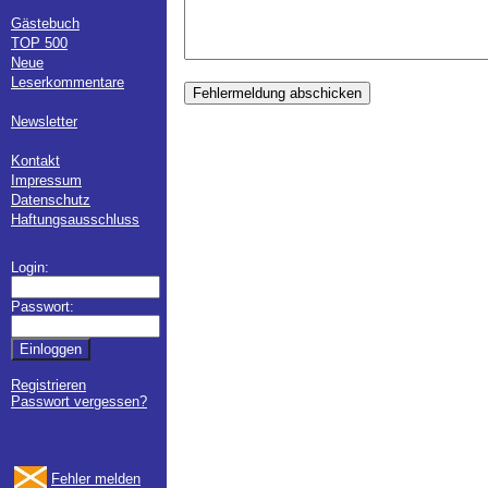
Gästebuch
TOP 500
Neue
Leserkommentare
Fehlermeldung abschicken
Newsletter
Kontakt
Impressum
Datenschutz
Haftungsausschluss
Login:
Passwort:
Registrieren
Passwort vergessen?
Fehler melden