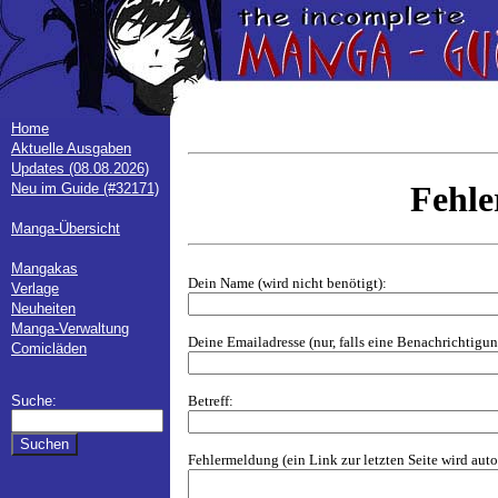
Home
Aktuelle Ausgaben
Updates (08.08.2026)
Fehl
Neu im Guide (#32171)
Manga-Übersicht
Mangakas
Dein Name (wird nicht benötigt):
Verlage
Neuheiten
Manga-Verwaltung
Deine Emailadresse (nur, falls eine Benachrichtig
Comicläden
Betreff:
Suche:
Fehlermeldung (ein Link zur letzten Seite wird aut