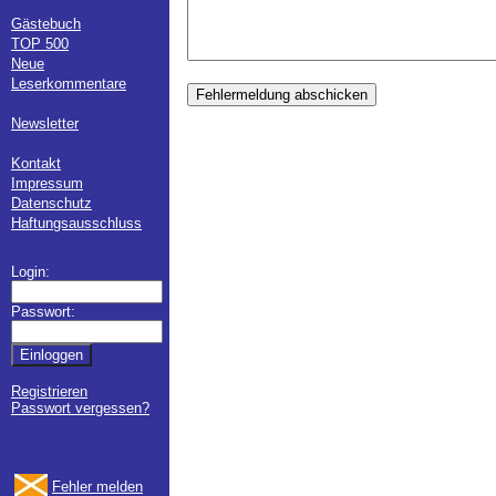
Gästebuch
TOP 500
Neue
Leserkommentare
Fehlermeldung abschicken
Newsletter
Kontakt
Impressum
Datenschutz
Haftungsausschluss
Login:
Passwort:
Registrieren
Passwort vergessen?
Fehler melden