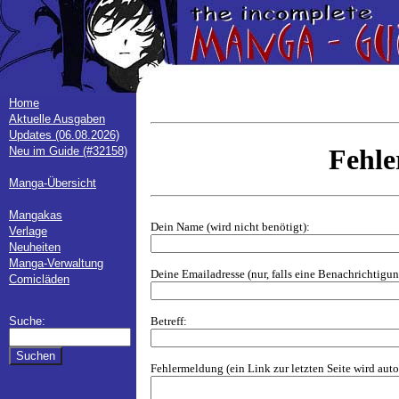
Home
Aktuelle Ausgaben
Updates (06.08.2026)
Fehl
Neu im Guide (#32158)
Manga-Übersicht
Mangakas
Dein Name (wird nicht benötigt):
Verlage
Neuheiten
Manga-Verwaltung
Deine Emailadresse (nur, falls eine Benachrichtig
Comicläden
Betreff:
Suche:
Fehlermeldung (ein Link zur letzten Seite wird aut