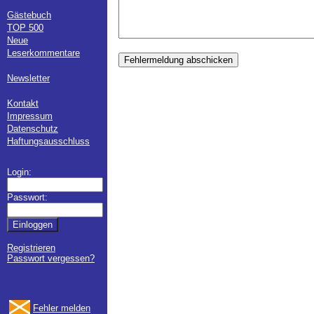
Gästebuch
TOP 500
Neue
Leserkommentare
Fehlermeldung abschicken
Newsletter
Kontakt
Impressum
Datenschutz
Haftungsausschluss
Login:
Passwort:
Registrieren
Passwort vergessen?
Fehler melden