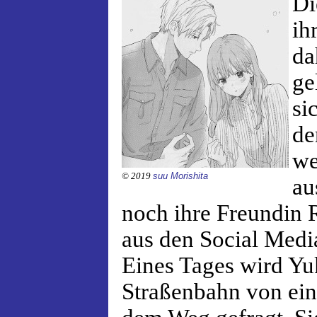
Di
ih
da
ge
si
de
we
© 2019
suu Morishita
au
noch ihre Freundin 
aus den Social Medi
Eines Tages wird Yuk
Straßenbahn von ei