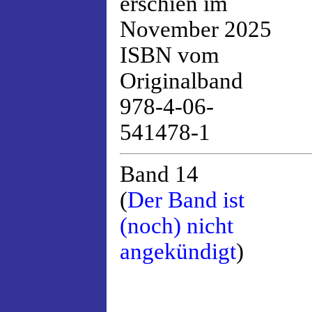
erschien im
November 2025
ISBN vom
Originalband
978-4-06-
541478-1
Band 14
(
Der Band ist
(noch) nicht
angekündigt
)