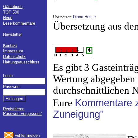
Gästebuch
TOP 500
Übersetzer:
Diana Hesse
Neue
Übersetzung aus de
Leserkommentare
Newsletter
Kontakt
Impressum
Datenschutz
Haftungsausschluss
Es gibt 3 Gasteinträ
Login:
Wertung abgegeben 
Passwort:
durchschnittlichen N
Eure
Kommentare z
Registrieren
Zuneigung"
Passwort vergessen?
Fehler melden