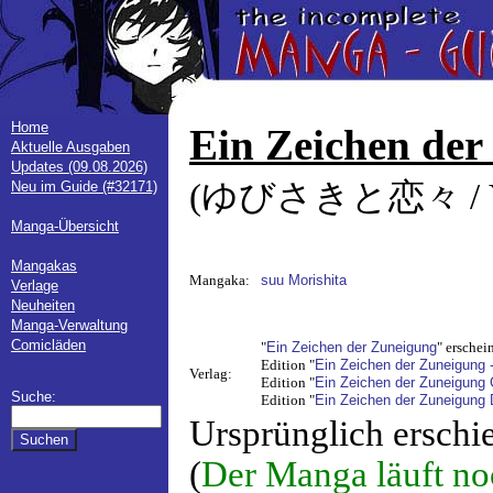
Home
Ein Zeichen der
Aktuelle Ausgaben
Updates (09.08.2026)
(ゆびさきと恋々 / Yubi
Neu im Guide (#32171)
Manga-Übersicht
Mangakas
Mangaka:
suu Morishita
Verlage
Neuheiten
Manga-Verwaltung
Comicläden
"
Ein Zeichen der Zuneigung
" erschei
Edition "
Ein Zeichen der Zuneigung
Verlag:
Edition "
Ein Zeichen der Zuneigung C
Suche:
Edition "
Ein Zeichen der Zuneigung
Ursprünglich erschi
(
Der Manga läuft no