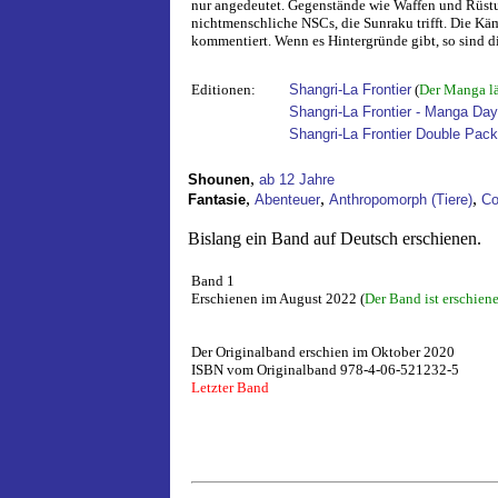
nur angedeutet. Gegenstände wie Waffen und Rüstun
nichtmenschliche NSCs, die Sunraku trifft. Die K
kommentiert. Wenn es Hintergründe gibt, so sind die
Editionen:
Shangri-La Frontier
(
Der Manga lä
Shangri-La Frontier - Manga Da
Shangri-La Frontier Double Pack
,
Shounen
ab 12 Jahre
,
,
,
Fantasie
Abenteuer
Anthropomorph (Tiere)
Co
Bislang ein Band auf Deutsch erschienen.
Band 1
Erschienen im August 2022 (
Der Band ist erschien
Der Originalband erschien im Oktober 2020
ISBN vom Originalband 978-4-06-521232-5
Letzter Band