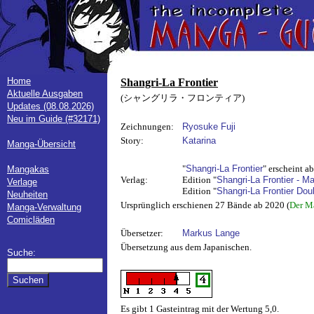
Home
Shangri-La Frontier
Aktuelle Ausgaben
(シャングリラ・フロンティア)
Updates (08.08.2026)
Neu im Guide (#32171)
Zeichnungen:
Ryosuke Fuji
Story:
Katarina
Manga-Übersicht
"
Shangri-La Frontier
" erscheint a
Mangakas
Verlag:
Edition "
Shangri-La Frontier - 
Verlage
Edition "
Shangri-La Frontier Do
Neuheiten
Ursprünglich erschienen 27 Bände ab 2020 (
Der M
Manga-Verwaltung
Comicläden
Übersetzer:
Markus Lange
Übersetzung aus dem Japanischen.
Suche:
Es gibt 1 Gasteintrag mit der Wertung 5,0.