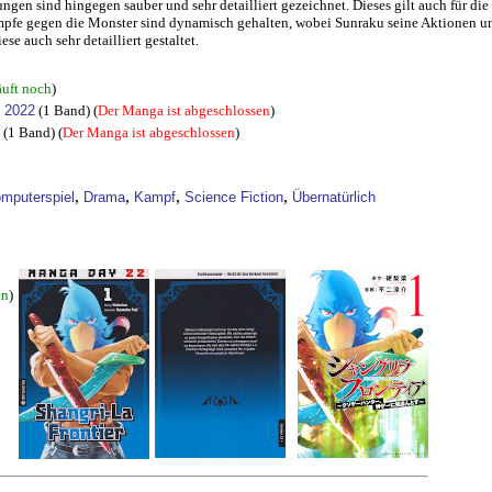
gen sind hingegen sauber und sehr detailliert gezeichnet. Dieses gilt auch für di
ämpfe gegen die Monster sind dynamisch gehalten, wobei Sunraku seine Aktionen u
se auch sehr detailliert gestaltet.
uft noch
)
y 2022
(1 Band) (
Der Manga ist abgeschlossen
)
(1 Band) (
Der Manga ist abgeschlossen
)
,
,
,
,
mputerspiel
Drama
Kampf
Science Fiction
Übernatürlich
en
)