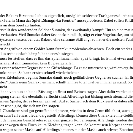
ler Rakuro Hizutome liebt es eigentlich, unsäglich schlechte Trashgames durchzus
rkäuferin Mana das Spiel „Shangri-La Frontier“ auszuprobieren. Dabei sollen Kriti
es an dem Spiel zu finden.
rstellt den wandernden Söldner Sunraku, der zweihändig kämpft. Um an eine zwei
verkaufen. Weil Sunraku daher fast nackt rumläuft, trägt er eine Vogelmaske, um n
ystem zu testen, benutzt Rakuro eine seltsame Skillung. So hat er die meisten Punkt
steckt.
en Angriff von einem Goblin kann Sunraku problemlos abwehren. Doch ein starkes 
l es recht einfach kämpft, kann er es besiegen.
uss feststellen, dass es ihm das Spiel immer mehr Spaß bringt. Es ist mal etwas ande
Bislang ist ihm zumindest kein Bug aufgefallen.
 erster schwerer Gegner ist eine Giftschlange. Da er sie unterschätzt, wird er vergi
kt retten. So kann er sich schnell wiederbeleben.
eses Erlebnisses beginnt Sunraku damit, noch gefährlichere Gegner zu suchen. Er 
ber“. Auch wenn Sunraku es nicht schafft, ihn zu töten, hält er ihm lange stand. So
lucht.
kann von nun an keine Rüstung an Brust und Beinen tragen. Aber dafür werden eini
ügung stehen, die ebenfalls verflucht sind. Allerdings hat bislang noch niemand d
em Spieler, der es bezwingen will. Auf er Suche nach dem Kick gerät er dabei all
enschen gibt, die sich um ihn sorgen.
-Charaktere sind gut getroffen und passen, wie das in dem Genre üblich ist, auch gu
 zum Teil etwas bieder dargestellt. Allerdings können diese Charaktere ihre Gefüh
it dem ganzen Gesicht oder sogar dem ganzen Körper zeigen. Allerdings werden die
, dass er wegen dem Fluch kaum Kleidung tragen kann. So kommt sein Körper eher zu
nur wegen seiner Maske auf. Allerdings hat er es mit der Maske auch schwer, Emotio