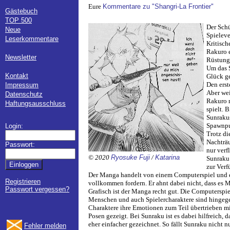
Eure
Kommentare zu "Shangri-La Frontier"
Gästebuch
TOP 500
Der Schü
Neue
Spieleve
Leserkommentare
Kritisch
Rakuro e
Newsletter
Rüstung 
Um das S
Kontakt
Glück ge
Den erst
Impressum
Aber wei
Datenschutz
Rakuro m
Haftungsausschluss
spielt. 
Sunrakus
Spawnpun
Login:
Trotz di
Nachträu
Passwort:
nur verf
© 2020
Ryosuke Fuji
/
Katarina
Sunraku 
zur Verf
Der Manga handelt von einem Computerspiel und ein
Registrieren
vollkommen fordern. Er ahnt dabei nicht, dass es M
Passwort vergessen?
Grafisch ist der Manga recht gut. Die Computerspiel
Menschen und auch Spielercharaktere sind hingegen
Charaktere ihre Emotionen zum Teil übertrieben m
Posen gezeigt. Bei Sunraku ist es dabei hilfreich
eher einfacher gezeichnet. So fällt Sunraku nicht 
Fehler melden