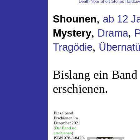
Death Note Short Stories Hardcov
,
Shounen
ab 12 J
,
,
Mystery
Drama
P
,
Tragödie
Übernatü
Bislang ein Band
erschienen.
Einzelband
Erschienen im
Dezember 2021
(
Der Band ist
erschienen
)
ISBN 978-3-8420-