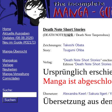
Home
Death Note Short Stories
Aktuelle Ausgaben
(DEATH NOTE短編集 / Death Note Tanpenshuu)
Updates (08.08.2026)
Neu im Guide (#32171)
Zeichnungen:
Takeshi Obata
Story:
Tsugumi Ohba
Manga-Übersicht
"
Death Note Short Stories
" erschi
Mangakas
Verlag:
Edition "
Death Note Short Stories
Verlage
Ursprünglich erschi
Neuheiten
Manga-Verwaltung
Comicläden
Manga ist abgeschlo
Suche:
Übersetzer:
Alexandra Keerl
/
Sakura Ilgert
/
Y
Übersetzung aus de