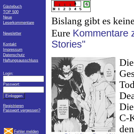
Gästebuch
TOP 500
Neue
Bislang gibt es kein
Leserkommentare
Eure
Kommentare z
Newsletter
Stories"
Kontakt
Impressum
Datenschutz
Die
Haftungsausschluss
Ges
Login:
Tod
Passwort:
Dea
Die
Registrieren
Passwort vergessen?
C-K
den
Fehler melden