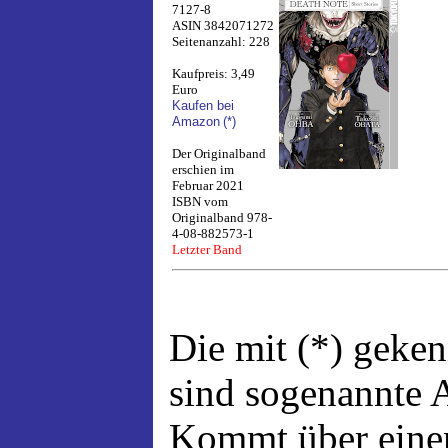
7127-8
ASIN 3842071272
Seitenanzahl: 228
Kaufpreis: 3,49
Euro
Kaufen bei
Amazon
(*)
Der Originalband
erschien im
Februar 2021
ISBN vom
Originalband 978-
4-08-882573-1
Letzter Band
Die mit (*) geke
sind sogenannte A
Kommt über einen