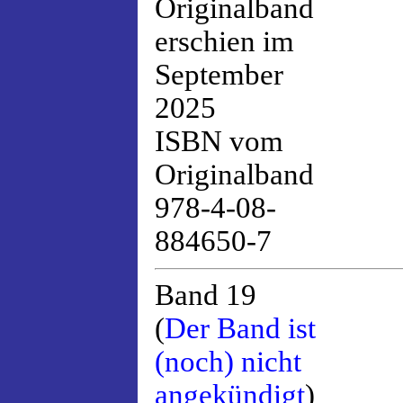
Originalband
erschien im
September
2025
ISBN vom
Originalband
978-4-08-
884650-7
Band 19
(
Der Band ist
(noch) nicht
angekündigt
)