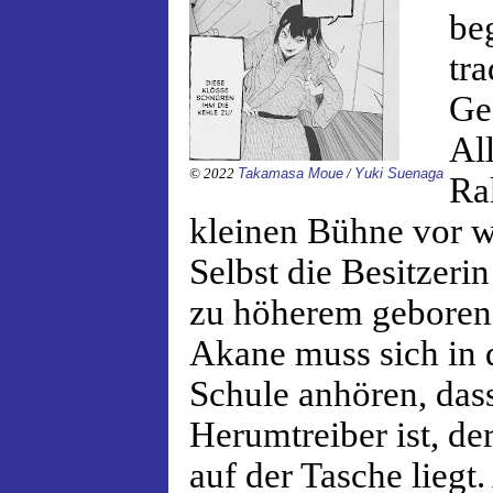
be
tra
Ge
All
© 2022
Takamasa Moue
/
Yuki Suenaga
Ra
kleinen Bühne vor w
Selbst die Besitzerin
zu höherem geboren 
Akane muss sich in 
Schule anhören, dass
Herumtreiber ist, de
auf der Tasche liegt.