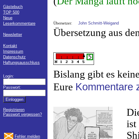
(
Der Manga läuft no
Gästebuch
TOP 500
Neue
Übersetzer:
John Schmitt-Weigand
Leserkommentare
Übersetzung aus de
Newsletter
Kontakt
Impressum
Datenschutz
Haftungsausschluss
Bislang gibt es kein
Login:
Eure
Kommentare z
Passwort:
Di
Registrieren
Passwort vergessen?
ist
Shi
Fehler melden