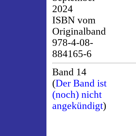
2024
ISBN vom
Originalband
978-4-08-
884165-6
Band 14
(
Der Band ist
(noch) nicht
angekündigt
)