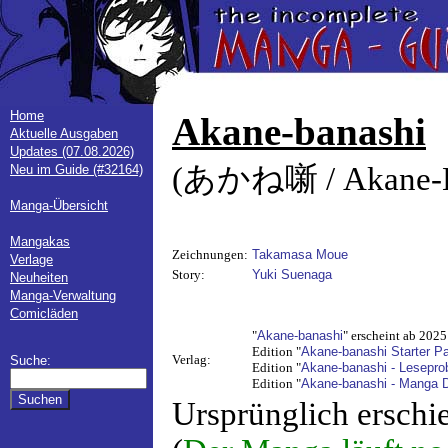
Home
Akane-banashi
Aktuelle Ausgaben
Updates (07.08.2026)
(あかね噺 / Akane-B
Neu im Guide (#32164)
Manga-Übersicht
Mangakas
Zeichnungen:
Takamasa Moue
Verlage
Story:
Yuki Suenaga
Neuheiten
Manga-Verwaltung
Comicläden
"
Akane-banashi
" erscheint ab 2025
Edition "
Akane-banashi Starter P
Verlag:
Suche:
Edition "
Akane-banashi - Lesepro
Edition "
Akane-banashi - Manga 
Ursprünglich erschi