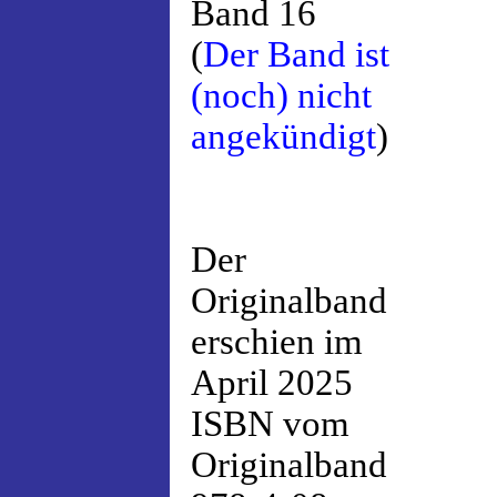
Band 16
(
Der Band ist
(noch) nicht
angekündigt
)
Der
Originalband
erschien im
April 2025
ISBN vom
Originalband