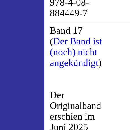
978-4-08-
884449-7
Band 17
(
Der Band ist
(noch) nicht
angekündigt
)
Der
Originalband
erschien im
Juni 2025