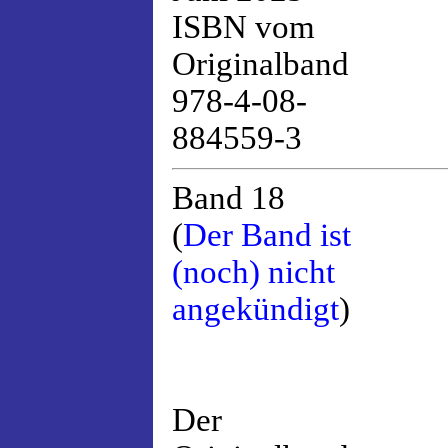
ISBN vom
Originalband
978-4-08-
884559-3
Band 18
(
Der Band ist
(noch) nicht
angekündigt
)
Der