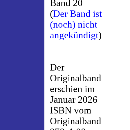
Band 20
(
Der Band ist
(noch) nicht
angekündigt
)
Der
Originalband
erschien im
Januar 2026
ISBN vom
Originalband