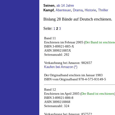
,
Seinen
ab 14 Jahre
,
,
,
,
Kampf
Abenteuer
Drama
Historie
Thriller
Bislang 28 Bände auf Deutsch erschienen.
Seite:
1
2
3
Band 11
Erschienen im Februar 2005 (
Der Band ist erschien
ISBN 3-89921-885-X
ASIN 389921885X
Seitenanzahl: 292
Verkaufsrang bei Amazon: 982657
Kaufen bei Amazon
(*)
Der Originalband erschien im Januar 1983
ISBN vom Originalband 978-4-575-93149-5
Band 12
Erschienen im April 2005 (
Der Band ist erschienen
ISBN 3-89921-886-8
ASIN 3899218868
Seitenanzahl: 324
Verkaufsrang bei Amazon: 857572