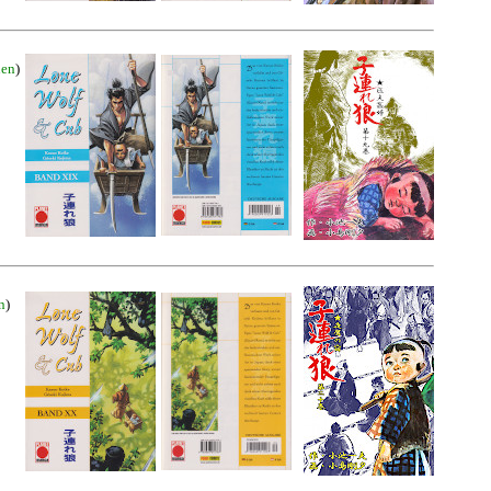
nen
)
n
)