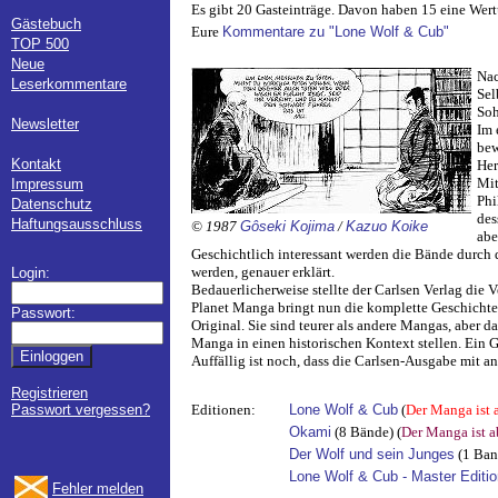
Es gibt 20 Gasteinträge. Davon haben 15 eine Wert
Gästebuch
Eure
Kommentare zu "Lone Wolf & Cub"
TOP 500
Neue
Nac
Leserkommentare
Sel
Soh
Newsletter
Im 
bew
Kontakt
Her
Mit
Impressum
Phi
Datenschutz
des
Haftungsausschluss
© 1987
Gôseki Kojima
/
Kazuo Koike
abe
Geschichtlich interessant werden die Bände durch 
werden, genauer erklärt.
Login:
Bedauerlicherweise stellte der Carlsen Verlag die 
Planet Manga bringt nun die komplette Geschicht
Passwort:
Original. Sie sind teurer als andere Mangas, aber 
Manga in einen historischen Kontext stellen. Ein 
Auffällig ist noch, dass die Carlsen-Ausgabe mit 
Registrieren
Passwort vergessen?
Editionen:
Lone Wolf & Cub
(
Der Manga ist 
Okami
(8 Bände) (
Der Manga ist 
Der Wolf und sein Junges
(1 Ban
Lone Wolf & Cub - Master Editio
Fehler melden