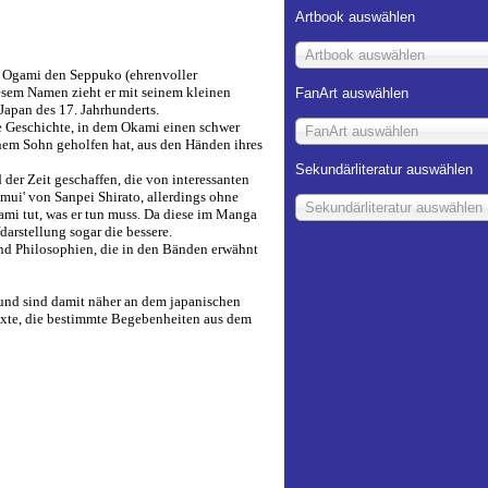
Artbook auswählen
Artbook auswählen
to Ogami den Seppuko (ehrenvoller
esem Namen zieht er mit seinem kleinen
FanArt auswählen
Japan des 17. Jahrhunderts.
e Geschichte, in dem Okami einen schwer
FanArt auswählen
inem Sohn geholfen hat, aus den Händen ihres
Sekundärliteratur auswählen
der Zeit geschaffen, die von interessanten
mui' von Sanpei Shirato, allerdings ohne
Sekundärliteratur auswählen
mi tut, was er tun muss. Da diese im Manga
darstellung sogar die bessere.
und Philosophien, die in den Bänden erwähnt
und sind damit näher an dem japanischen
 Texte, die bestimmte Begebenheiten aus dem