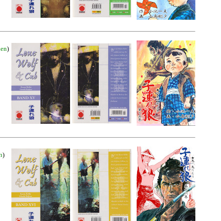
nen
)
n
)