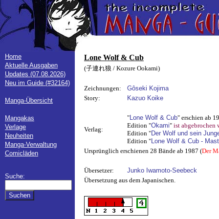
Home
Lone Wolf & Cub
Aktuelle Ausgaben
(子連れ狼 / Kozure Ookami)
Updates (07.08.2026)
Neu im Guide (#32164)
Zeichnungen:
Gôseki Kojima
Story:
Kazuo Koike
Manga-Übersicht
"
Lone Wolf & Cub
" erschien ab 1
Mangakas
Edition "
Okami
"
ist abgebrochen 
Verlage
Verlag:
Edition "
Der Wolf und sein Jung
Neuheiten
Edition "
Lone Wolf & Cub - Mast
Manga-Verwaltung
Ursprünglich erschienen 28 Bände ab 1987 (
Der Ma
Comicläden
Übersetzer:
Junko Iwamoto-Seebeck
Suche:
Übersetzung aus dem Japanischen.