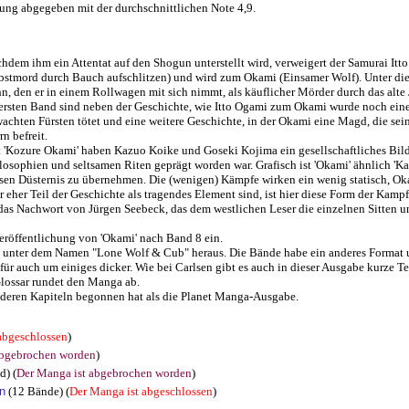
ung abgegeben mit der durchschnittlichen Note 4,9.
hdem ihm ein Attentat auf den Shogun unterstellt wird, verweigert der Samurai It
bstmord durch Bauch aufschlitzen) und wird zum Okami (Einsamer Wolf). Unter di
n, den er in einem Rollwagen mit sich nimmt, als käuflicher Mörder durch das alte 
ersten Band sind neben der Geschichte, wie Itto Ogami zum Okami wurde noch ein
achten Fürsten tötet und eine weitere Geschichte, in der Okami eine Magd, die se
rn befreit.
 'Kozure Okami' haben Kazuo Koike und Goseki Kojima ein gesellschaftliches Bild 
losophien und seltsamen Riten geprägt worden war. Grafisch ist 'Okami' ähnlich 'Ka
sen Düsternis zu übernehmen. Die (wenigen) Kämpfe wirken ein wenig statisch, Oka
r eher Teil der Geschichte als tragendes Element sind, ist hier diese Form der Kampf
das Nachwort von Jürgen Seebeck, das dem westlichen Leser die einzelnen Sitten 
Veröffentlichung von 'Okami' nach Band 8 ein.
e unter dem Namen "Lone Wolf & Cub" heraus. Die Bände habe ein anderes Format 
dafür auch um einiges dicker. Wie bei Carlsen gibt es auch in dieser Ausgabe kurze
Glossar rundet den Manga ab.
anderen Kapiteln begonnen hat als die Planet Manga-Ausgabe.
abgeschlossen
)
abgebrochen worden
)
d) (
Der Manga ist abgebrochen worden
)
n
(12 Bände) (
Der Manga ist abgeschlossen
)