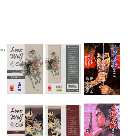
en
)
)