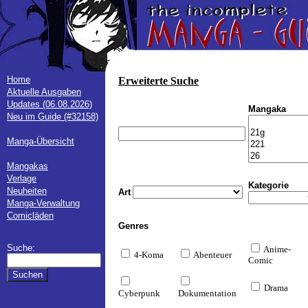
Home
Erweiterte Suche
Aktuelle Ausgaben
Updates (06.08.2026)
Mangaka
Neu im Guide (#32158)
Manga-Übersicht
Mangakas
Verlage
Kategorie
Neuheiten
Art
Manga-Verwaltung
Comicläden
Genres
Suche:
Anime-
4-Koma
Abenteuer
Comic
Drama
Cyberpunk
Dokumentation