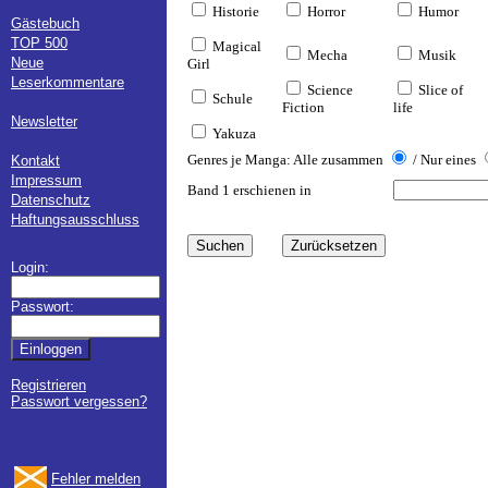
Historie
Horror
Humor
Gästebuch
TOP 500
Magical
Mecha
Musik
Neue
Girl
Leserkommentare
Science
Slice of
Schule
Fiction
life
Newsletter
Yakuza
Genres je Manga: Alle zusammen
/ Nur eines
Kontakt
Impressum
Band 1 erschienen in
Datenschutz
Haftungsausschluss
Login:
Passwort:
Registrieren
Passwort vergessen?
Fehler melden