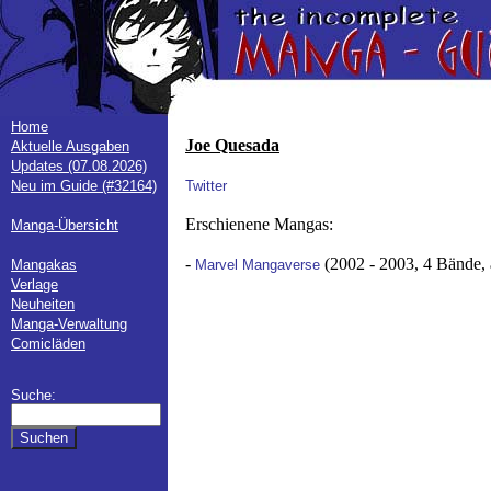
Home
Joe Quesada
Aktuelle Ausgaben
Updates (07.08.2026)
Neu im Guide (#32164)
Twitter
Erschienene Mangas:
Manga-Übersicht
-
(2002 - 2003, 4 Bände,
Mangakas
Marvel Mangaverse
Verlage
Neuheiten
Manga-Verwaltung
Comicläden
Suche: