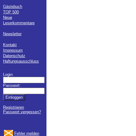
Gästebuch
TOP 500
Neue
Leserkommentare
Newsletter
Kontakt
Impressum
Datenschutz
Haftungsausschluss
Login:
Passwort:
Registrieren
Passwort vergessen?
Fehler melden