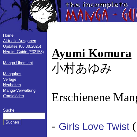
Home
Aktuelle Ausgaben
Updates (06.08.2026)
Ayumi Komura
Neu im Guide (#32158)
Manga-Übersicht
小村あゆみ
Mangakas
Verlage
Neuheiten
Manga-Verwaltung
Erschienene Man
Comicläden
Suche:
-
Girls Love Twist