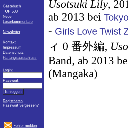
Usotsuki Lily
, 20
Gästebuch
TOP 500
ab 2013 bei
Toky
Neue
Leserkommentare
-
Girls Love Twist 
Newsletter
Kontakt
ィ 0 番外編,
Uso
Impressum
Datenschutz
Band, ab 2013 b
Haftungsausschluss
(Mangaka)
Login:
Passwort:
Registrieren
Passwort vergessen?
Fehler melden