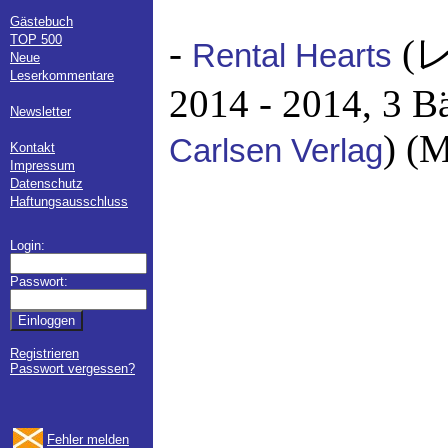
Gästebuch
TOP 500
-
(
Rental Hearts
Neue
Leserkommentare
2014 - 2014, 3 B
Newsletter
) (
Carlsen Verlag
Kontakt
Impressum
Datenschutz
Haftungsausschluss
Login:
Passwort:
Registrieren
Passwort vergessen?
Fehler melden