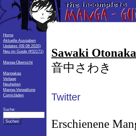
Home
Aktuelle Ausgaben
Updates (09.08.2026)
Sawaki Otonak
Neu im Guide (#32171)
Manga-Übersicht
音中さわき
Mangakas
Verlage
Neuheiten
Manga-Verwaltung
Twitter
Comicläden
Suche:
Erschienene Man