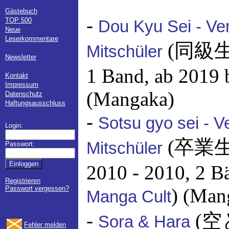
Gästebuch
-
TOP 500
Dou Kyu Sei - Ver
Neue
Leserkommentare
(同級生
Mitschüler
Newsletter
1 Band, ab 2019 
Kontakt
Impressum
(Mangaka)
Datenschutz
Haftungsausschluss
-
Sotsu gyo sei - Ve
Login:
(卒業生
Mitschüler
Passwort:
2010 - 2010, 2 B
Registrieren
Passwort vergessen?
) (Man
Manga Cult
-
(空
Sora & Hara
Fehler melden