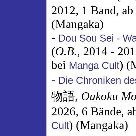
2012, 1 Band, ab
(Mangaka)
-
Dou Sou Sei - W
(
O.B.
, 2014 - 20
bei
) (
Manga Cult
-
Die Chroniken de
物語,
Oukoku Mo
2026, 6 Bände, a
) (Mangaka)
Cult