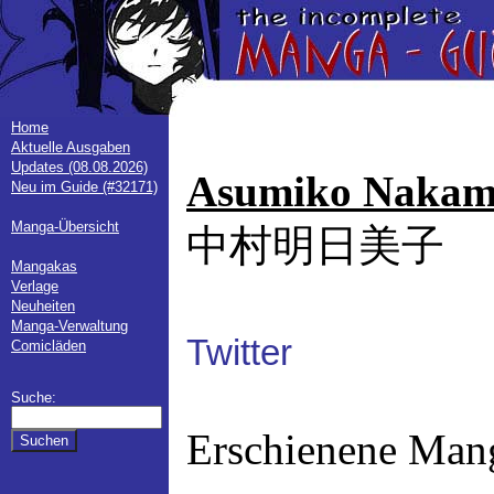
Home
Aktuelle Ausgaben
Updates (08.08.2026)
Asumiko Nakam
Neu im Guide (#32171)
Manga-Übersicht
中村明日美子
Mangakas
Verlage
Neuheiten
Manga-Verwaltung
Twitter
Comicläden
Suche:
Erschienene Man