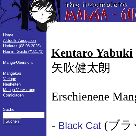
Home
Aktuelle Ausgaben
Updates (08.08.2026)
Kentaro Yabuki
Neu im Guide (#32171)
Manga-Übersicht
矢吹健太朗
Mangakas
Verlage
Neuheiten
Manga-Verwaltung
Erschienene Man
Comicläden
Suche:
-
(ブラ
Black Cat