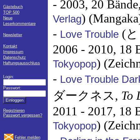
- 2003, 20 Bände
Gästebuch
TOP 500
) (Mangaka
Verlag
Neue
Leserkommentare
-
(と
Love Trouble
Newsletter
2006 - 2010, 18 
Kontakt
Impressum
Datenschutz
) (Zeich
Tokyopop
Haftungsausschluss
-
Love Trouble Da
Login:
Passwort:
ダークネス,
To 
2011 - 2017, 18 
Registrieren
Passwort vergessen?
) (Zeich
Tokyopop
Fehler melden