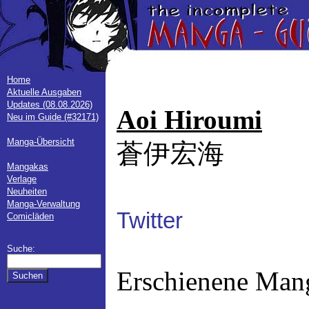
Home
Aktuelle Ausgaben
Updates (08.08.2026)
Aoi Hiroumi
Neu im Guide (#32171)
Manga-Übersicht
蒼伊宏海
Mangakas
Verlage
Neuheiten
Manga-Verwaltung
Twitter
Comicläden
Suche:
Erschienene Man