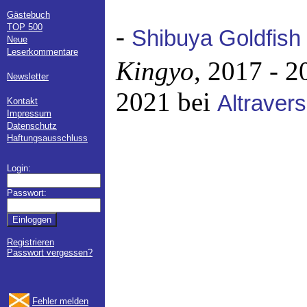
Gästebuch
TOP 500
-
Shibuya Goldfish
Neue
Leserkommentare
Kingyo
, 2017 - 2
Newsletter
2021 bei
Altraver
Kontakt
Impressum
Datenschutz
Haftungsausschluss
Login:
Passwort:
Registrieren
Passwort vergessen?
Fehler melden