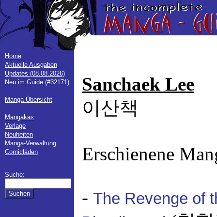
Home
Aktuelle Ausgaben
Updates (08.08.2026)
Sanchaek Lee
Neu im Guide (#32171)
Manga-Übersicht
이산책
Mangakas
Verlage
Neuheiten
Manga-Verwaltung
Erschienene Man
Comicläden
Suche:
-
The Revenge of t