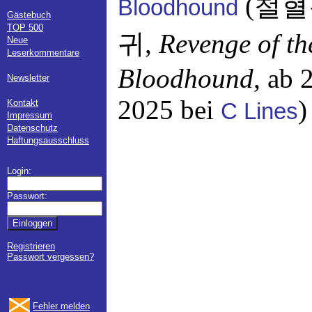
(철혈
Bloodhound
Gästebuch
TOP 500
귀,
Revenge of th
Neue
Leserkommentare
Bloodhound
, ab 
Newsletter
2025 bei
)
Kontakt
C Lines
Impressum
Datenschutz
Haftungsausschluss
Login:
Passwort:
Registrieren
Passwort vergessen?
Fehler melden