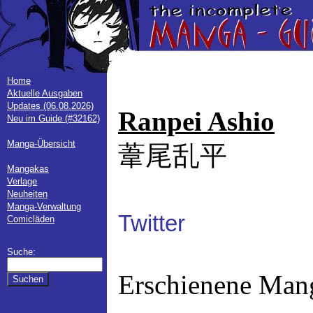
Home
Aktuelle Ausgaben
Updates (06.08.2026)
Ranpei Ashio
Neu im Guide (#32162)
Manga-Übersicht
葦尾乱平
Mangakas
Verlage
Neuheiten
Manga-Verwaltung
Twitter
Comicläden
Suche:
Erschienene Man