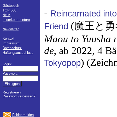
Gästebuch
-
TOP 500
Reincarnated int
Neue
Leserkommentare
(魔王と勇
Friend
Newsletter
Maou to Yuusha n
Kontakt
Impressum
de
, ab 2022, 4 B
Datenschutz
Haftungsausschluss
) (Zeich
Tokyopop
Login:
Passwort:
Registrieren
Passwort vergessen?
Fehler melden