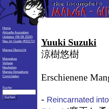
Home
Aktuelle Ausgaben
Updates (08.08.2026)
Yuuki Suzuki
Neu im Guide (#32171)
Manga-Übersicht
涼樹悠樹
Mangakas
Verlage
Neuheiten
Manga-Verwaltung
Erschienene Man
Comicläden
Suche:
-
Reincarnated int