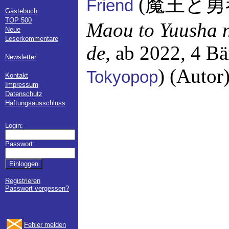
(魔王と勇
Friend
Gästebuch
TOP 500
Maou to Yuusha n
Neue
Leserkommentare
de
, ab 2022, 4 B
Newsletter
) (Autor
Tokyopop
Kontakt
Impressum
Datenschutz
Haftungsausschluss
Login:
Passwort:
Registrieren
Passwort vergessen?
Fehler melden