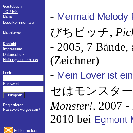
Gästebuch
TOP 500
-
Mermaid Melody P
Neue
Leserkommentare
ぴちピッチ,
Pic
Newsletter
- 2005, 7 Bände,
Kontakt
Impressum
Datenschutz
(Zeichner)
Haftungsausschluss
-
Mein Lover ist ei
Login:
Passwort:
セはモンスター
Monster!
, 2007 -
Registrieren
Passwort vergessen?
2010 bei
Egmont 
Fehler melden