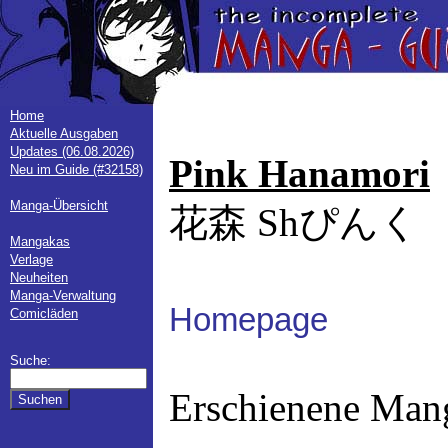
Home
Aktuelle Ausgaben
Updates (06.08.2026)
Pink Hanamori
Neu im Guide (#32158)
Manga-Übersicht
花森 Shぴんく
Mangakas
Verlage
Neuheiten
Manga-Verwaltung
Homepage
Comicläden
Suche:
Erschienene Man