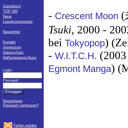
Gästebuch
TOP 500
-
(
Crescent Moon
Neue
Leserkommentare
Tsuki
, 2000 - 200
Newsletter
bei
) (Ze
Tokyopop
Kontakt
Impressum
-
(2003 
Datenschutz
W.I.T.C.H.
Haftungsausschluss
) (
Egmont Manga
Login:
Passwort:
Registrieren
Passwort vergessen?
Fehler melden