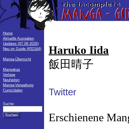
Home
Aktuelle Ausgaben
Updates (07.08.2026)
Haruko Iida
Neu im Guide (#32164)
Manga-Übersicht
飯田晴子
Mangakas
Verlage
Neuheiten
Manga-Verwaltung
Twitter
Comicläden
Suche:
Erschienene Man