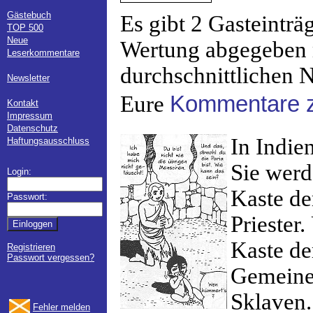
Gästebuch
Es gibt 2 Gasteinträ
TOP 500
Neue
Wertung abgegeben 
Leserkommentare
durchschnittlichen N
Newsletter
Eure
Kommentare z
Kontakt
Impressum
Datenschutz
In Indien
Haftungsausschluss
Sie werd
Login:
Kaste de
Passwort:
Priester.
Kaste de
Registrieren
Passwort vergessen?
Gemeinen
Sklaven.
Fehler melden