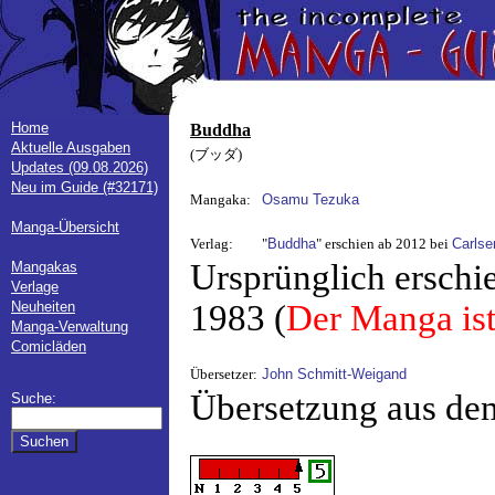
Home
Buddha
Aktuelle Ausgaben
(ブッダ)
Updates (09.08.2026)
Neu im Guide (#32171)
Mangaka:
Osamu Tezuka
Manga-Übersicht
Verlag:
"
Buddha
" erschien ab 2012 bei
Carlse
Ursprünglich erschi
Mangakas
Verlage
Neuheiten
1983 (
Der Manga ist
Manga-Verwaltung
Comicläden
Übersetzer:
John Schmitt-Weigand
Übersetzung aus de
Suche: