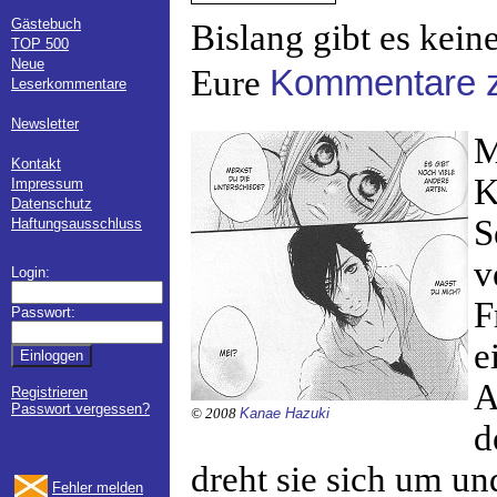
Gästebuch
Bislang gibt es kein
TOP 500
Neue
Eure
Kommentare zu
Leserkommentare
Newsletter
M
Kontakt
K
Impressum
Datenschutz
S
Haftungsausschluss
v
Login:
F
Passwort:
e
A
Registrieren
Passwort vergessen?
© 2008
Kanae Hazuki
d
dreht sie sich um und
Fehler melden