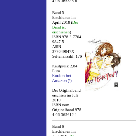
4-06-365585-8
Band 5
Erschienen im
April 2018 (
Der
Band ist
erschienen
)
ISBN 978-3-7704-
9847-5
ASIN
377049847X
Seitenanzahl: 176
Kaufpreis: 2,84
Euro
Kaufen bei
Amazon
(*)
Der Originalband
erschien im Juli
2010
ISBN vom
Originalband 978-
4-06-365612-1
Band 6
Erschienen im