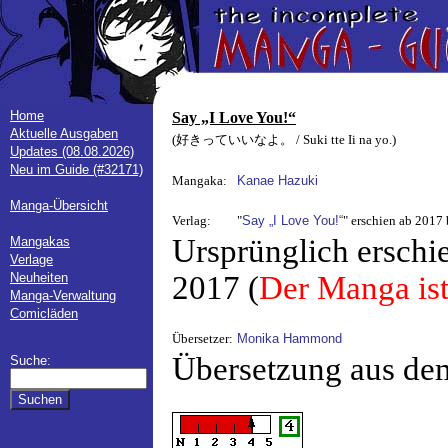
Home
Say „I Love You!“
Aktuelle Ausgaben
(好きっていいなよ。 / Suki tte Ii na yo.)
Updates (08.08.2026)
Neu im Guide (#32171)
Mangaka:
Kanae Hazuki
Manga-Übersicht
Verlag:
"
Say „I Love You!“
" erschien ab 2017
Ursprünglich erschi
Mangakas
Verlage
Neuheiten
2017 (
Der Manga ist
Manga-Verwaltung
Comicläden
Übersetzer:
Monika Hammond
Übersetzung aus de
Suche: