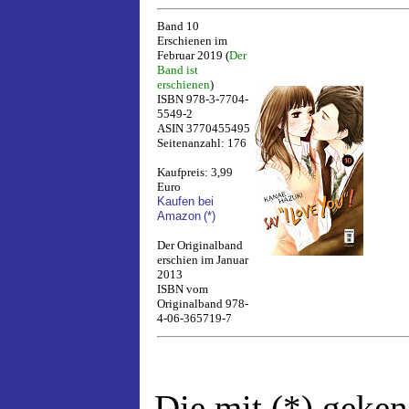
Band 10
Erschienen im
Februar 2019 (
Der
Band ist
erschienen
)
ISBN 978-3-7704-
5549-2
ASIN 3770455495
Seitenanzahl: 176
Kaufpreis: 3,99
Euro
Kaufen bei
Amazon
(*)
Der Originalband
erschien im Januar
2013
ISBN vom
Originalband 978-
4-06-365719-7
Die mit (*) geke