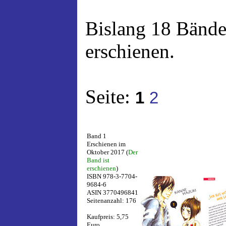
Bislang 18 Bände
erschienen.
Seite:
1
2
Band 1
Erschienen im
Oktober 2017 (
Der
Band ist
erschienen
)
ISBN 978-3-7704-
9684-6
ASIN 3770496841
Seitenanzahl: 176
Kaufpreis: 5,75
Euro