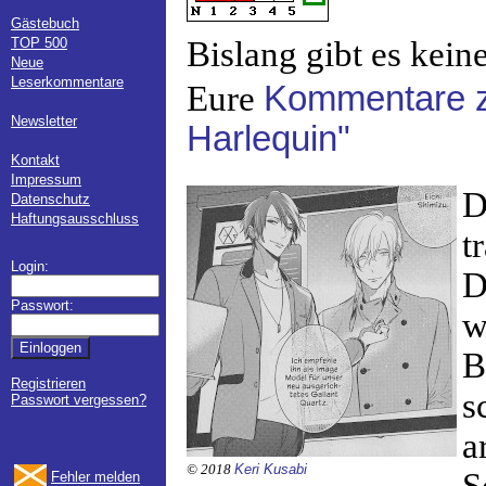
Gästebuch
TOP 500
Bislang gibt es kein
Neue
Leserkommentare
Eure
Kommentare 
Newsletter
Harlequin"
Kontakt
Impressum
D
Datenschutz
Haftungsausschluss
t
Login:
D
Passwort:
w
B
Registrieren
s
Passwort vergessen?
a
© 2018
Keri Kusabi
Fehler melden