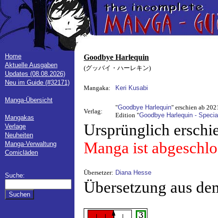
Home
Goodbye Harlequin
Aktuelle Ausgaben
(グッバイ・ハーレキン)
Updates (08.08.2026)
Neu im Guide (#32171)
Mangaka:
Keri Kusabi
Manga-Übersicht
"
Goodbye Harlequin
" erschien ab 202
Verlag:
Edition "
Goodbye Harlequin - Special
Mangakas
Ursprünglich erschi
Verlage
Neuheiten
Manga ist abgeschlo
Manga-Verwaltung
Comicläden
Übersetzer:
Diana Hesse
Suche:
Übersetzung aus de