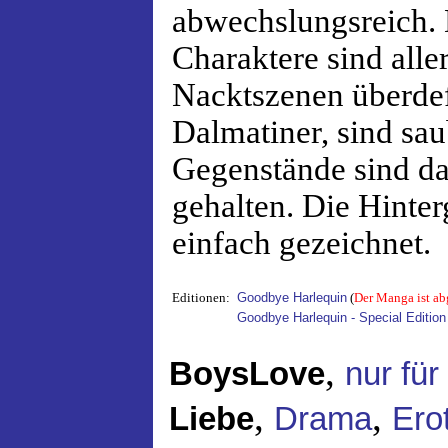
abwechslungsreich. 
Charaktere sind alle
Nacktszenen überdefi
Dalmatiner, sind sau
Gegenstände sind da
gehalten. Die Hinte
einfach gezeichnet.
Editionen:
Goodbye Harlequin
(
Der Manga ist ab
Goodbye Harlequin - Special Edition
,
BoysLove
nur fü
,
,
Liebe
Drama
Erot