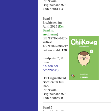
ISBN vom
Originalband 978-
4-06-526611-3
Band 4
Erschienen im
April 2025 (
Der
Band ist
erschienen
)
ISBN 978-3-8420-
9699-8
ASIN 3842096992
Seitenanzahl: 128
Kaufpreis: 7,50
Euro
Kaufen bei
Amazon
(*)
Der Originalband
erschien im Juli
2022
ISBN vom
Originalband 978-
4-06-528650-0
Band 5