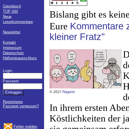
Gästebuch
TOP 500
Bislang gibt es kein
Neue
Leserkommentare
Eure
Kommentare z
Newsletter
kleiner Fratz"
Kontakt
Impressum
D
Datenschutz
Haftungsausschluss
d
Login:
K
Passwort:
H
© 2021
Nagano
d
Registrieren
In ihrem ersten Aben
Passwort vergessen?
Köstlichkeiten der 
Fehler melden