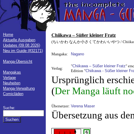
Home
Chiikawa – Süßer kleiner Fratz
Aktuelle Ausgaben
(ちいかわ なんか小さくてかわいいやつ / Chiikawa: Nank
Updates (09.08.2026)
Neu im Guide (#32171)
Mangaka:
Nagano
Manga-Übersicht
"
Chiikawa – Süßer kleiner Fratz
" ers
Verlag:
Edition "
Chiikawa - Süßer kleiner Fra
Mangakas
Ursprünglich erschi
Verlage
Neuheiten
(
Der Manga läuft no
Manga-Verwaltung
Comicläden
Übersetzer:
Verena Maser
Suche:
Übersetzung aus de