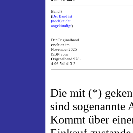
Band 8
(
Der Band ist
(noch) nicht
angekündigt
)
Der Originalband
erschien im
November 2025
ISBN vom
Originalband 978-
4-06-541413-2
Die mit (*) geke
sind sogenannte A
Kommt über einen
Einkauf zustande,