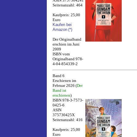
ASIN 3757304241
Seitenanzahl: 464
Kaufpreis: 25,00
Euro
Kaufen bei
Amazon
(*)
Der Originalband
erschien im Juni
2009
ISBN vom
Originalband 978-
4-04-854339-2
Band 6
Erschienen im
Februar 2026 (
Der
Band ist
erschienen
)
ISBN 978-3-7573-
0425-6
ASIN
375730425X
Seitenanzahl: 416
Kaufpreis: 25,00
Euro