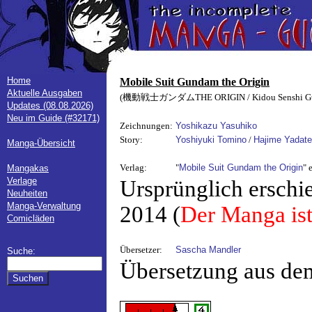
Home
Mobile Suit Gundam the Origin
Aktuelle Ausgaben
(機動戦士ガンダムTHE ORIGIN / Kidou Senshi Gund
Updates (08.08.2026)
Neu im Guide (#32171)
Zeichnungen:
Yoshikazu Yasuhiko
Story:
Yoshiyuki Tomino
/
Hajime Yadate
Manga-Übersicht
Verlag:
"
Mobile Suit Gundam the Origin
" 
Mangakas
Verlage
Ursprünglich erschi
Neuheiten
Manga-Verwaltung
2014 (
Der Manga ist
Comicläden
Übersetzer:
Sascha Mandler
Suche:
Übersetzung aus de