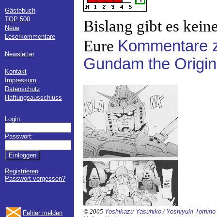
Gästebuch
TOP 500
Bislang gibt es kein
Neue
Leserkommentare
Eure
Kommentare z
Newsletter
Gundam the Origin
Kontakt
Impressum
Datenschutz
Haftungsausschluss
Login:
Passwort:
Registrieren
Passwort vergessen?
© 2005
Yoshikazu Yasuhiko
/
Yoshiyuki Tomino
Fehler melden