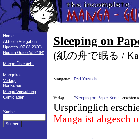
Home
Sleeping on Pap
Aktuelle Ausgaben
Updates (07.08.2026)
(紙の舟で眠る / Kami 
Neu im Guide (#32164)
Manga-Übersicht
Mangakas
Mangaka:
Teki Yatsuda
Verlage
Neuheiten
Manga-Verwaltung
Comicläden
Verlag:
"
Sleeping on Paper Boats
" erschien 
Ursprünglich erschi
Suche:
Manga ist abgeschlo