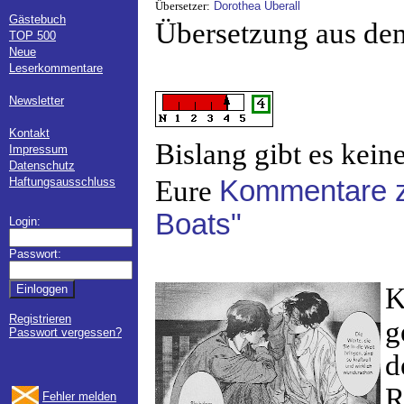
Übersetzer:
Dorothea Überall
Gästebuch
Übersetzung aus de
TOP 500
Neue
Leserkommentare
Newsletter
Kontakt
Bislang gibt es kein
Impressum
Datenschutz
Haftungsausschluss
Eure
Kommentare z
Boats"
Login:
Passwort:
K
Registrieren
g
Passwort vergessen?
d
R
Fehler melden