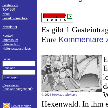
Gästebuch
TOP 500
Neue
Leserkommentare
Newsletter
Es gibt 1 Gasteintra
Kontakt
Eure
Kommentare z
Impressum
Datenschutz
Haftungsausschluss
E
Login:
E
Passwort:
l
d
Registrieren
Passwort vergessen?
W
© 2023
Hirokazu Mukoura
Hexenwald. In ihm e
Fehler melden