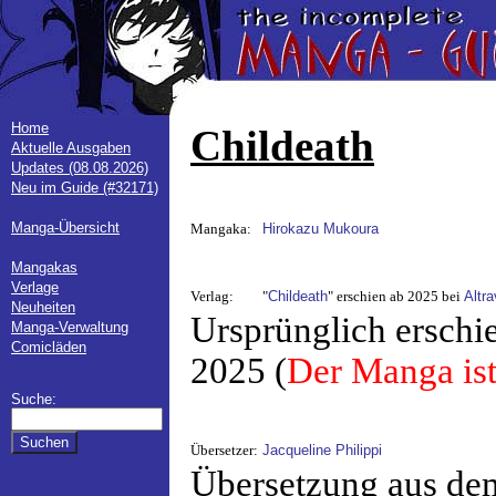
Home
Childeath
Aktuelle Ausgaben
Updates (08.08.2026)
Neu im Guide (#32171)
Manga-Übersicht
Mangaka:
Hirokazu Mukoura
Mangakas
Verlage
Verlag:
"
Childeath
" erschien ab 2025 bei
Altr
Neuheiten
Ursprünglich erschi
Manga-Verwaltung
Comicläden
2025 (
Der Manga ist
Suche:
Übersetzer:
Jacqueline Philippi
Übersetzung aus de