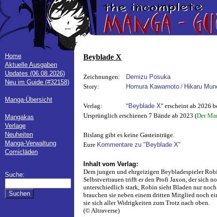
Home
Beyblade X
Aktuelle Ausgaben
Updates (06.08.2026)
Zeichnungen:
Demizu Posuka
Neu im Guide (#32158)
Story:
Homura Kawamoto
/
Hikaru Mun
Manga-Übersicht
Verlag:
"
Beyblade X
" erscheint ab 2026 b
Ursprünglich erschienen 7 Bände ab 2023 (
Der Man
Mangakas
Verlage
Neuheiten
Bislang gibt es keine Gasteinträge.
Manga-Verwaltung
Eure
Kommentare zu "Beyblade X"
Comicläden
Inhalt vom Verlag:
Dem jungen und ehrgeizigen Beybladespieler Robin
Suche:
Selbstvertrauen trifft er den Profi Jaxon, der sic
unterschiedlich stark, Robin sieht Bladen nur noc
brauchen sie neben einem dritten Mitglied noch ei
sie sich aller Widrigkeiten zum Trotz nach oben.
(© Altraverse)