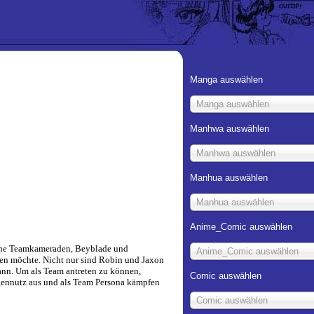
Manga auswählen
Manga auswählen
Manhwa auswählen
Manhwa auswählen
Manhua auswählen
Manhua auswählen
Anime_Comic auswählen
Ohne Teamkameraden, Beyblade und
Anime_Comic auswählen
pfen möchte. Nicht nur sind Robin und Jaxon
kann. Um als Team antreten zu können,
Comic auswählen
igennutz aus und als Team Persona kämpfen
Comic auswählen