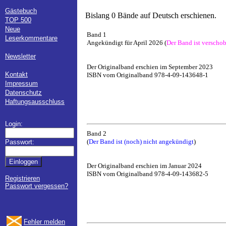
Gästebuch
Bislang 0 Bände auf Deutsch erschienen.
TOP 500
Neue
Band 1
Leserkommentare
Angekündigt für April 2026 (
Der Band ist verscho
Newsletter
Der Originalband erschien im September 2023
Kontakt
ISBN vom Originalband 978-4-09-143648-1
Impressum
Datenschutz
Haftungsausschluss
Login:
Band 2
(
Der Band ist (noch) nicht angekündigt
)
Passwort:
Der Originalband erschien im Januar 2024
ISBN vom Originalband 978-4-09-143682-5
Registrieren
Passwort vergessen?
Fehler melden