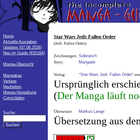
Home
Star Wars Jedi: Fallen Order
Aktuelle Ausgaben
(Jedi: Fallen Order)
Updates (07.08.2026)
Neu im Guide (#32164)
Zeichnungen:
Sideranch
Story:
Mangado
Manga-Übersicht
Verlag:
"
Star Wars Jedi: Fallen Order
" er
Mangakas
Ursprünglich erschi
Verlage
Neuheiten
Manga-Verwaltung
(
Der Manga läuft no
Comicläden
Übersetzer:
Markus Lange
Suche:
Übersetzung aus de