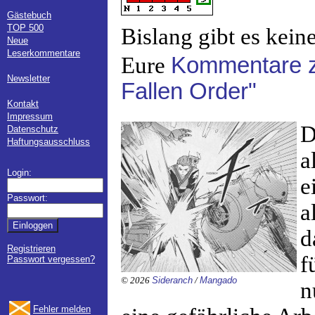
Gästebuch
TOP 500
Bislang gibt es kein
Neue
Leserkommentare
Eure
Kommentare z
Newsletter
Fallen Order"
Kontakt
Impressum
D
Datenschutz
Haftungsausschluss
a
Login:
e
Passwort:
a
d
Registrieren
f
Passwort vergessen?
© 2026
Sideranch
/
Mangado
n
Fehler melden