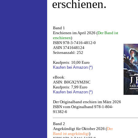
erschienen.
Band 1
Erschienen im April 2026 (
Der Band ist
erschienen
)
ISBN 978-3-7416-4812-0
ASIN 3741648124
Seitenanzahl: 252
Kaufpreis: 10,00 Euro
Kaufen bei Amazon
(*)
eBook:
ASIN: B0GX2YMZ6C
Kaufpreis: 7,99 Euro
Kaufen bei Amazon
(*)
Der Originalband erschien im März 2026
ISBN vom Originalband 978-1-804-
91382-6
Band 2
Angekündigt für Oktober 2026 (
Der
Band ist angekündigt
)