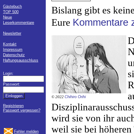
Gästebuch
Bislang gibt es kein
TOP 500
Neue
Eure
Kommentare z
Leserkommentare
Newsletter
D
Kontakt
N
Impressum
Datenschutz
u
Haftungsausschluss
s
Login:
R
Passwort:
a
© 2022
Chihiro Orihi
Disziplinarausschuss
Registrieren
Passwort vergessen?
wird sie von ihr auc
weil sie bei höheren
Fehler melden