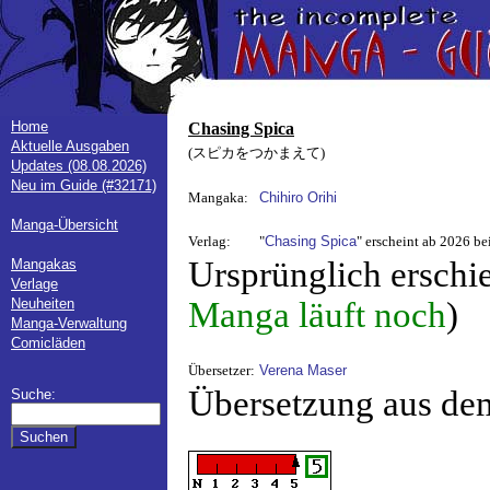
Home
Chasing Spica
Aktuelle Ausgaben
(スピカをつかまえて)
Updates (08.08.2026)
Neu im Guide (#32171)
Mangaka:
Chihiro Orihi
Manga-Übersicht
Verlag:
"
Chasing Spica
" erscheint ab 2026 be
Ursprünglich erschi
Mangakas
Verlage
Neuheiten
Manga läuft noch
)
Manga-Verwaltung
Comicläden
Übersetzer:
Verena Maser
Übersetzung aus de
Suche: