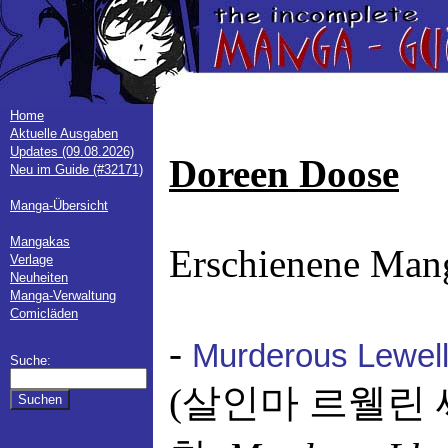
Home
Aktuelle Ausgaben
Updates (09.08.2026)
Doreen Doose
Neu im Guide (#32171)
Manga-Übersicht
Mangakas
Erschienene Man
Verlage
Neuheiten
Manga-Verwaltung
Comicläden
-
Murderous Lewelly
Suche:
(살인마 르웰린