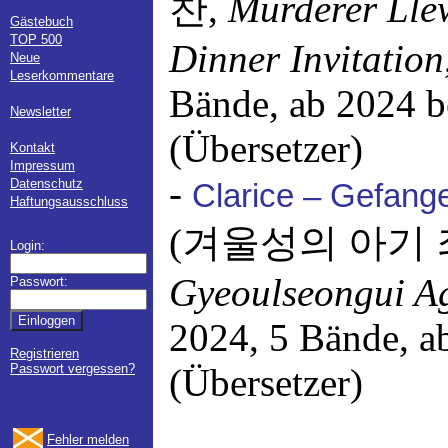
찬,
Murderer Lle
Gästebuch
TOP 500
Dinner Invitation
Neue
Leserkommentare
Bände, ab 2024 
Newsletter
(Übersetzer)
Kontakt
Impressum
-
Datenschutz
Clarice – Gefang
Haftungsausschluss
(겨울성의 아기 
Login:
Gyeoulseongui A
Passwort:
2024, 5 Bände, a
Registrieren
Passwort vergessen?
(Übersetzer)
Fehler melden