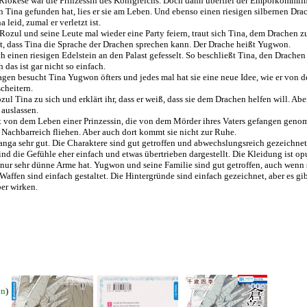
Riokese war die Prinzessin des Königreichs. Doch dann überfiel der Emporkömmli
n Tina gefunden hat, lies er sie am Leben. Und ebenso einen riesigen silbernen Drach
 leid, zumal er verletzt ist.
Rozul und seine Leute mal wieder eine Party feiern, traut sich Tina, dem Drachen z
est, dass Tina die Sprache der Drachen sprechen kann. Der Drache heißt Yugwon.
 einen riesigen Edelstein an den Palast gefesselt. So beschließt Tina, den Drache
 das ist gar nicht so einfach.
agen besucht Tina Yugwon öfters und jedes mal hat sie eine neue Idee, wie er von d
cheitern.
ul Tina zu sich und erklärt ihr, dass er weiß, dass sie dem Drachen helfen will. Abe
 auslassen.
 von dem Leben einer Prinzessin, die von dem Mörder ihres Vaters gefangen geno
s Nachbarreich fliehen. Aber auch dort kommt sie nicht zur Ruhe.
Manga sehr gut. Die Charaktere sind gut getroffen und abwechslungsreich gezeichnet
ind die Gefühle eher einfach und etwas übertrieben dargestellt. Die Kleidung ist op
nur sehr dünne Arme hat. Yugwon und seine Familie sind gut getroffen, auch wenn 
affen sind einfach gestaltet. Die Hintergründe sind einfach gezeichnet, aber es gi
ber wirken.
en
)