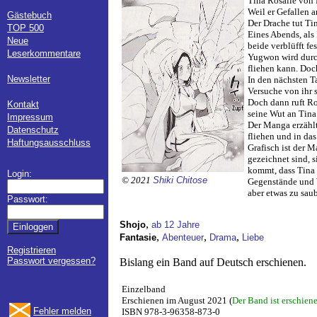
Tina Rosalie von 
Weil er Gefallen a
Gästebuch
Der Drache tut Tina
TOP 500
Eines Abends, als 
Neue
beide verblüfft f
Leserkommentare
Yugwon wird durch
fliehen kann. Doch
Newsletter
In den nächsten T
Versuche von ihr s
Doch dann ruft Roz
Kontakt
seine Wut an Tina
Impressum
Der Manga erzählt
Datenschutz
fliehen und in da
Haftungsausschluss
Grafisch ist der 
gezeichnet sind, s
kommt, dass Tina 
Login:
© 2021
Shiki Chitose
Gegenstände und W
aber etwas zu sau
Passwort:
,
Shojo
ab 12 Jahre
,
,
,
Fantasie
Abenteuer
Drama
Liebe
Registrieren
Passwort vergessen?
Bislang ein Band auf Deutsch erschienen.
Einzelband
Erschienen im August 2021 (
Der Band ist erschien
Fehler melden
ISBN 978-3-96358-873-0