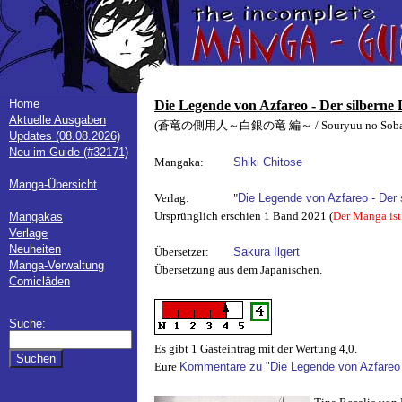
Home
Die Legende von Azfareo - Der silberne
Aktuelle Ausgaben
(蒼竜の側用人～白銀の竜 編～ / Souryuu no Sobayouni
Updates (08.08.2026)
Neu im Guide (#32171)
Mangaka:
Shiki Chitose
Manga-Übersicht
Verlag:
"
Die Legende von Azfareo - Der 
Ursprünglich erschien 1 Band 2021 (
Der Manga ist
Mangakas
Verlage
Neuheiten
Übersetzer:
Sakura Ilgert
Manga-Verwaltung
Übersetzung aus dem Japanischen.
Comicläden
Suche:
Es gibt 1 Gasteintrag mit der Wertung 4,0.
Eure
Kommentare zu "Die Legende von Azfareo -