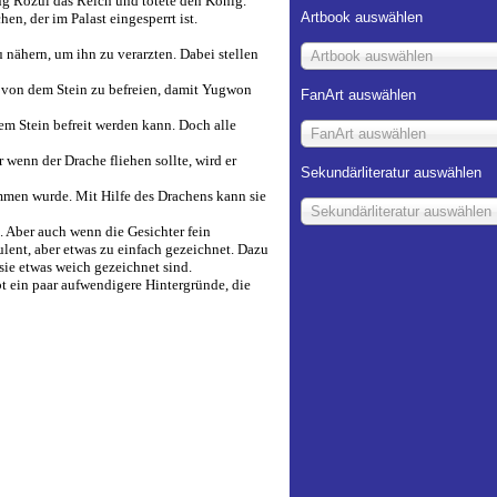
ng Rozul das Reich und tötete den König.
Artbook auswählen
en, der im Palast eingesperrt ist.
u nähern, um ihn zu verarzten. Dabei stellen
Artbook auswählen
n von dem Stein zu befreien, damit Yugwon
FanArt auswählen
em Stein befreit werden kann. Doch alle
FanArt auswählen
r wenn der Drache fliehen sollte, wird er
Sekundärliteratur auswählen
mmen wurde. Mit Hilfe des Drachens kann sie
Sekundärliteratur auswählen
. Aber auch wenn die Gesichter fein
ulent, aber etwas zu einfach gezeichnet. Dazu
sie etwas weich gezeichnet sind.
bt ein paar aufwendigere Hintergründe, die